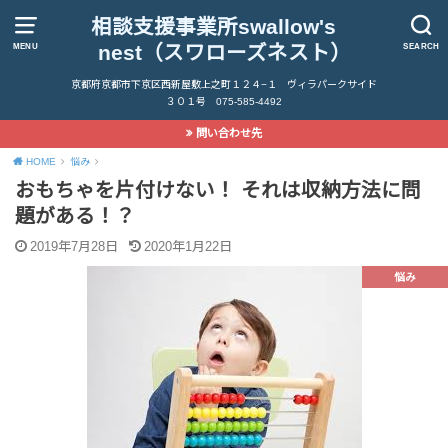
相談支援事業所swallow's
nest（スワローズネスト）
MENU
SEARCH
京都府京都市下京区西新屋敷上之町１２４−１ ヴィラパークサイド
３０１号 075-585-4492
問い合わせ先
HOME
悩み
おもちゃを片付けない！ それは収納方法に問
題がある！？
2019年7月28日
2020年1月22日
悩み