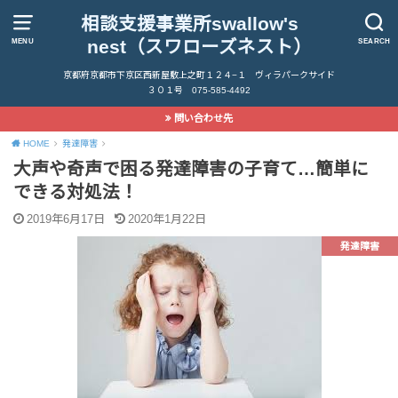
相談支援事業所swallow's
nest（スワローズネスト）
MENU
SEARCH
京都府京都市下京区西新屋敷上之町１２４−１ ヴィラパークサイド
３０１号 075-585-4492
問い合わせ先
HOME
発達障害
大声や奇声で困る発達障害の子育て…簡単に
できる対処法！
2019年6月17日
2020年1月22日
発達障害