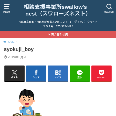
相談支援事業所swallow's
nest（スワローズネスト）
MENU
SEARCH
京都府京都市下京区西新屋敷上之町１２４−１ ヴィラパークサイド
３０１号 075-585-4492
問い合わせ先
HOME
syokuji_boy
2019年5月20日
ポスト
シェア
はてブ
送る
Pocket